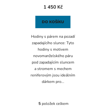
1 450 Kč
DO KOŠÍKU
Hodiny s párem na pozadí
zapadajícího slunce: Tyto
hodiny s motivem
novomanželského páru
pod zapadajícím sluncem
a stromem s mechem
reniferovým jsou ideálním
dárkem pro...
5
položek celkem
O