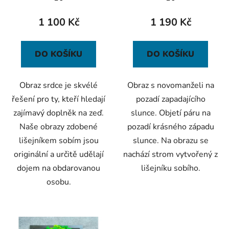
u
k
1 100 Kč
1 190 Kč
t
ů
DO KOŠÍKU
DO KOŠÍKU
Obraz srdce je skvélé
Obraz s novomanželi na
řešení pro ty, kteří hledají
pozadí zapadajícího
zajímavý doplněk na zeď.
slunce. Objetí páru na
Naše obrazy zdobené
pozadí krásného západu
lišejníkem sobím jsou
slunce. Na obrazu se
originální a určitě udělají
nachází strom vytvořený z
dojem na obdarovanou
lišejníku sobího.
osobu.