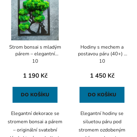
Strom bonsai s mladým
Hodiny s mechem a
párem – elegantní
postavou páru (40+) –
svatební dárek
Symbol lásky a
10
10
elegance
1 190 Kč
1 450 Kč
DO KOŠÍKU
DO KOŠÍKU
Elegantní dekorace se
Elegantní hodiny se
stromem bonsai a párem
siluetou páru pod
– originální svatební
stromem ozdobeným