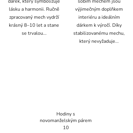
dárek, který symbolizuje
sobím mechem jsou
lásku a harmonii. Ručně
výjimečným doplňkem
zpracovaný mech vydrží
interiéru a ideálním
krásný 8–10 let a stane
dárkem k výročí. Díky
se trvalou...
stabilizovanému mechu,
který nevyžaduje...
Hodiny s
novomanželským párem
10