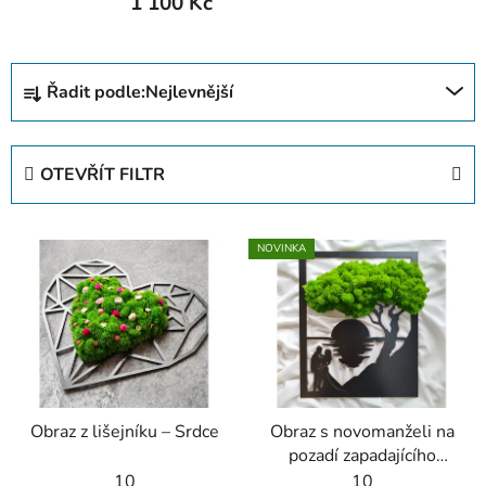
1 100 Kč
Ř
Řadit podle:
Nejlevnější
a
z
e
OTEVŘÍT FILTR
n
í
V
p
NOVINKA
ý
r
p
o
i
d
s
u
p
k
r
t
Obraz z lišejníku – Srdce
Obraz s novomanželi na
o
ů
pozadí zapadajícího
d
slunce
10
10