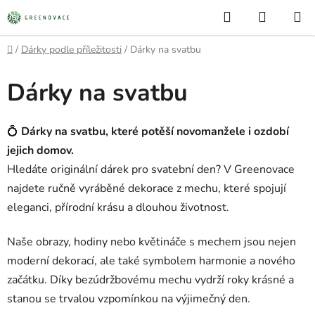
Přejít
Hledat
NÁKUP
na
KOŠÍK
obsah
Domů
/
Dárky podle příležitosti
/
Dárky na svatbu
Dárky na svatbu
💍
Dárky na svatbu, které potěší novomanžele i ozdobí
jejich domov.
Hledáte originální dárek pro svatební den? V Greenovace
najdete ručně vyráběné dekorace z mechu, které spojují
eleganci, přírodní krásu a dlouhou životnost.
Naše obrazy, hodiny nebo květináče s mechem jsou nejen
moderní dekorací, ale také symbolem harmonie a nového
začátku. Díky bezúdržbovému mechu vydrží roky krásné a
stanou se trvalou vzpomínkou na výjimečný den.