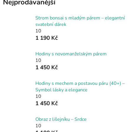
Nejprodávanější
Strom bonsai s mladým párem – elegantní
svatební dárek
10
1 190 Kč
Hodiny s novomanželským párem
10
1 450 Kč
Hodiny s mechem a postavou páru (40+) –
Symbol lásky a elegance
10
1 450 Kč
Obraz z lišejníku – Srdce
10