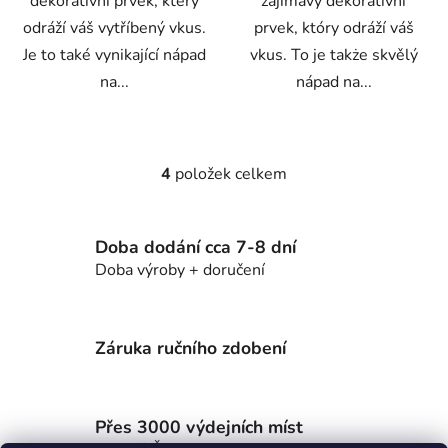
dekorativní prvek, který
zajímavý dekorativní
odráží váš vytříbený vkus.
prvek, który odráží váš
Je to také vynikající nápad
vkus. To je także skvělý
na...
nápad na...
4
položek celkem
O
v
l
Doba dodání cca 7-8 dní
á
d
Doba výroby + doručení
a
c
í
Záruka ručního zdobení
p
r
v
k
Přes 3000 výdejních míst
y