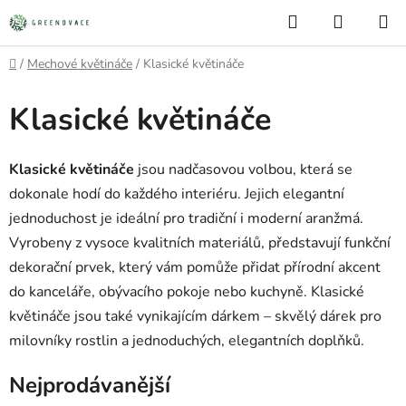
Přejít
Hledat
NÁKUP
na
KOŠÍK
obsah
Domů
/
Mechové květináče
/
Klasické květináče
Klasické květináče
Klasické květináče
jsou nadčasovou volbou, která se
dokonale hodí do každého interiéru. Jejich elegantní
jednoduchost je ideální pro tradiční i moderní aranžmá.
Vyrobeny z vysoce kvalitních materiálů, představují funkční
dekorační prvek, který vám pomůže přidat přírodní akcent
do kanceláře, obývacího pokoje nebo kuchyně. Klasické
květináče jsou také vynikajícím dárkem – skvělý dárek pro
milovníky rostlin a jednoduchých, elegantních doplňků.
Nejprodávanější