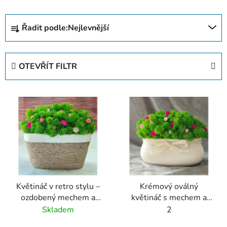
Ř
Řadit podle:
Nejlevnější
a
z
e
OTEVŘÍT FILTR
n
í
V
p
ý
r
p
o
i
d
s
u
p
k
r
t
Květináč v retro stylu –
Krémový oválný
o
ů
ozdobený mechem a
květináč s mechem a
d
sušenými květinami
mašlí
Skladem
2
u