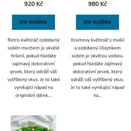
k
920 Kč
980 Kč
t
ů
DO KOŠÍKU
DO KOŠÍKU
Retro květináč ozdobený
Kremovy květináč s mašlí
sobím mechem je skvélé
a ozdobený lišejníkem
řešení, pokud hledáte
sobím je skvělou volbou,
zajímavý dekorativní
pokud hledáte zajímavý
prvek, který odráží váš
dekorativní prvek, který
vytříbený vkus. Je to také
odráží váš vytříbený vkus.
vynikající nápad na
Je to také vynikající nápad
originální dárek...
na...