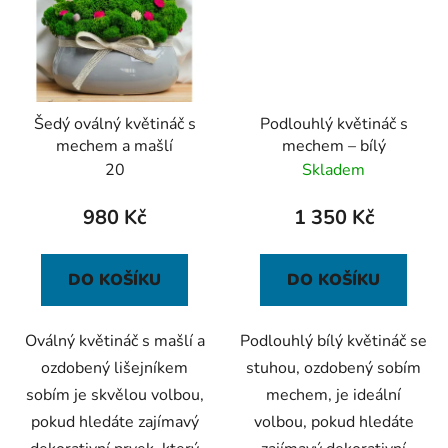
Šedý oválný květináč s
Podlouhlý květináč s
mechem a mašlí
mechem – bílý
20
Skladem
980 Kč
1 350 Kč
DO KOŠÍKU
DO KOŠÍKU
Oválný květináč s mašlí a
Podlouhlý bílý květináč se
ozdobený lišejníkem
stuhou, ozdobený sobím
sobím je skvělou volbou,
mechem, je ideální
pokud hledáte zajímavý
volbou, pokud hledáte