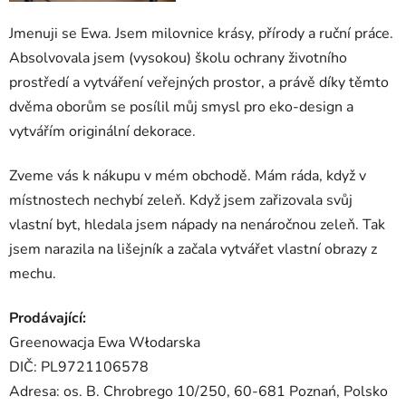
Jmenuji se Ewa. Jsem milovnice krásy, přírody a ruční práce.
Absolvovala jsem (vysokou) školu ochrany životního
prostředí a vytváření veřejných prostor, a právě díky těmto
dvěma oborům se posílil můj smysl pro eko-design a
vytvářím originální dekorace.
Zveme vás k nákupu v mém obchodě. Mám ráda, když v
místnostech nechybí zeleň. Když jsem zařizovala svůj
vlastní byt, hledala jsem nápady na nenáročnou zeleň. Tak
jsem narazila na lišejník a začala vytvářet vlastní obrazy z
mechu.
Prodávající:
Greenowacja Ewa Włodarska
DIČ: PL9721106578
Adresa: os. B. Chrobrego 10/250, 60-681 Poznań, Polsko