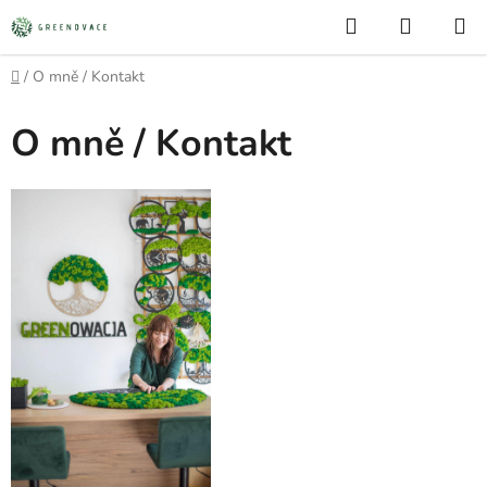
Přejít
Hledat
NÁKUP
na
KOŠÍK
obsah
Domů
/
O mně / Kontakt
O mně / Kontakt