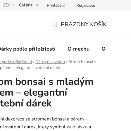
CZK
Čeština
Přihlášení
Registrace
PRÁZDNÝ KOŠÍK
NÁKUPNÍ
KOŠÍK
árky podle příležitosti
O mechu
O mně / Ko
 podle příležitosti
/
Dárky na svatbu
/
Strom bonsai s
árem – elegantní svatební dárek
om bonsai s mladým
em – elegantní
tební dárek
ní dekorace se stromem bonsai a párem –
lní svatební dárek, který symbolizuje lásku a