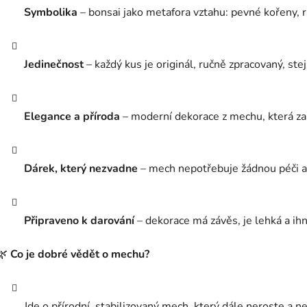
Symbolika
– bonsai jako metafora vztahu: pevné kořeny, r
Jedinečnost
– každý kus je originál, ručně zpracovaný, ste
Elegance a příroda
– moderní dekorace z mechu, která za
Dárek, který nezvadne
– mech nepotřebuje žádnou péči a
Připraveno k darování
– dekorace má závěs, je lehká a ih
🌿
Co je dobré vědět o mechu?
Jde o přírodní, stabilizovaný mech, který dále neroste a n