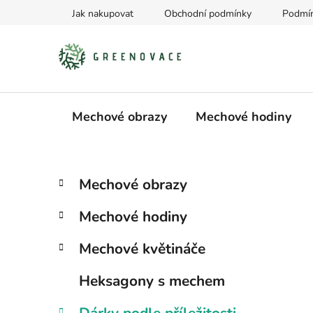
Přejít
Jak nakupovat
Obchodní podmínky
Podmín
na
obsah
Mechové obrazy
Mechové hodiny
P
K
Přeskočit
Mechové obrazy
a
kategorie
o
t
s
Mechové hodiny
e
t
g
r
Mechové květináče
o
a
r
Heksagony s mechem
i
n
e
n