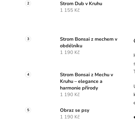
Strom Dub v Kruhu
1 155 Kč
Strom Bonsai z mechem v
obdélníku
1 190 Kč
Strom Bonsai z Mechu v
Kruhu – elegance a
harmonie přírody
1 190 Kč
Obraz se psy
1 190 Kč