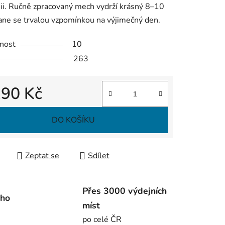
i. Ručně zpracovaný mech vydrží krásný 8–10
tane se trvalou vzpomínkou na výjimečný den.
nost
10
263
190 Kč
 cena:
DO KOŠÍKU
Zeptat se
Sdílet
Přes 3000 výdejních
ího
míst
po celé ČR