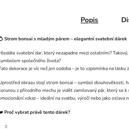
Popis
Di
💍
Strom bonsai s mladým párem – elegantní svatební dárek
Hledáte svatební dar, který nezapadne mezi ostatními? Takový, 
symbolem společného života?
Tato dekorace je víc než jen ozdoba – je to vzpomínka na lásku z
Uprostřed obrazu stojí strom bonsai – symbol dlouhověkosti, ha
korunou z přírodního mechu je vidět zamilovaný pár, který se k 
emocionální vzkaz – ideální na svatbu, výročí nebo jako oslava n
❤️
Proč vybrat právě tento dárek?