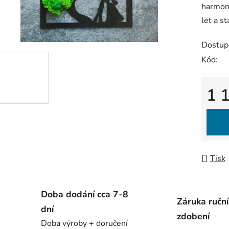
harmoni
let a s
Dostup
Kód:
1 
Měrná
Tisk
Doba dodání cca 7-8
Záruka ručn
dní
zdobení
Doba výroby + doručení