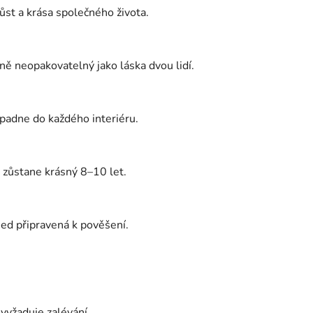
ůst a krása společného života.
jně neopakovatelný jako láska dvou lidí.
padne do každého interiéru.
 zůstane krásný 8–10 let.
ned připravená k pověšení.
evyžaduje zalévání.