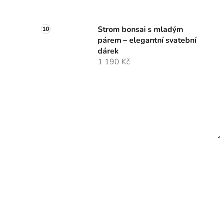
Strom bonsai s mladým
párem – elegantní svatební
dárek
1 190 Kč