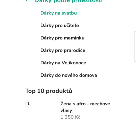
Dárky podle příležitosti
í
p
Dárky na svatbu
a
Dárky pro učitele
n
e
Dárky pro maminku
l
Dárky pro prarodiče
Dárky na Velikonoce
Dárky do nového domova
Top 10 produktů
Žena s afro - mechové
vlasy
1 350 Kč