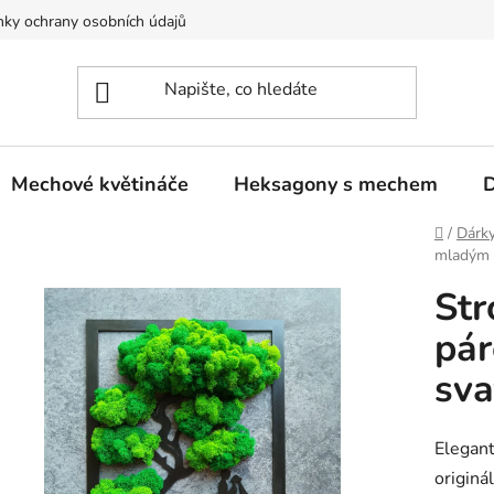
ky ochrany osobních údajů
Mechové květináče
Heksagony s mechem
D
Domů
/
Dárky
mladým p
Str
pár
sva
Elegant
originá