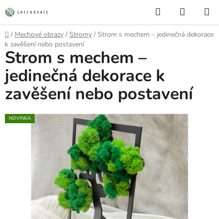
Přejít
Hledat
NÁKUP
na
KOŠÍK
obsah
Domů
/
Mechové obrazy
/
Stromy
/
Strom s mechem – jedinečná dekorace
k zavěšení nebo postavení
Strom s mechem –
jedinečná dekorace k
zavěšení nebo postavení
NOVINKA