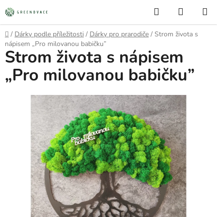
Přejít
Hledat
NÁKUP
na
KOŠÍK
obsah
Domů
/
Dárky podle příležitosti
/
Dárky pro prarodiče
/
Strom života s
nápisem „Pro milovanou babičku”
Strom života s nápisem
„Pro milovanou babičku”