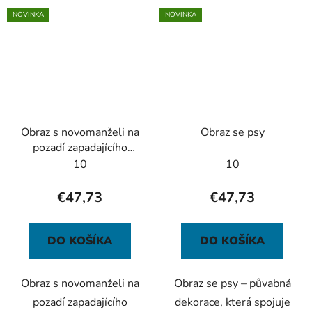
NOVINKA
NOVINKA
Obraz s novomanželi na
Obraz se psy
pozadí zapadajícího
slunce
10
10
€47,73
€47,73
DO KOŠÍKA
DO KOŠÍKA
Obraz s novomanželi na
Obraz se psy – půvabná
pozadí zapadajícího
dekorace, která spojuje