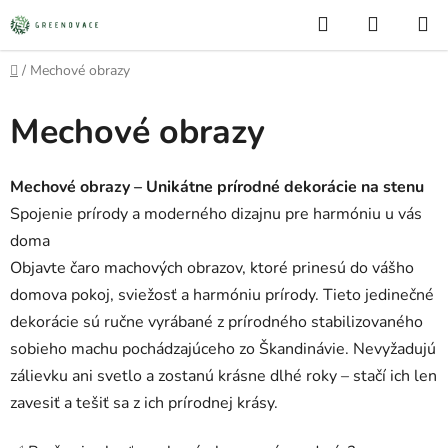
Prejsť
Hľadať
NÁKUP
na
KOŠÍK
obsah
Domov
/
Mechové obrazy
Mechové obrazy
Mechové obrazy – Unikátne prírodné dekorácie na stenu
Spojenie prírody a moderného dizajnu pre harmóniu u vás
doma
Objavte čaro machových obrazov, ktoré prinesú do vášho
domova pokoj, sviežosť a harmóniu prírody. Tieto jedinečné
dekorácie sú ručne vyrábané z prírodného stabilizovaného
sobieho machu pochádzajúceho zo Škandinávie. Nevyžadujú
zálievku ani svetlo a zostanú krásne dlhé roky – stačí ich len
zavesiť a tešiť sa z ich prírodnej krásy.