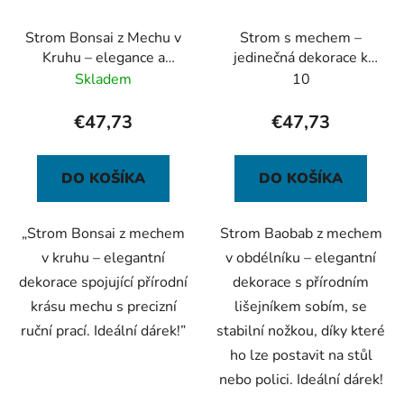
Strom Bonsai z Mechu v
Strom s mechem –
Kruhu – elegance a
jedinečná dekorace k
harmonie přírody
zavěšení nebo
Skladem
10
postavení
€47,73
€47,73
DO KOŠÍKA
DO KOŠÍKA
„Strom Bonsai z mechem
Strom Baobab z mechem
v kruhu – elegantní
v obdélníku – elegantní
dekorace spojující přírodní
dekorace s přírodním
krásu mechu s precizní
lišejníkem sobím, se
ruční prací. Ideální dárek!”
stabilní nožkou, díky které
ho lze postavit na stůl
nebo polici. Ideální dárek!