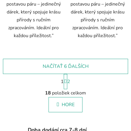
postavou páru – jedinečný
postavou páru – jedinečný
dárek, který spojuje krásu
dárek, který spojuje krásu
přírody s ručním
přírody s ručním
zpracováním. Ideální pro
zpracováním. Ideální pro
každou příležitost.”
každou příležitost.”
NAČÍTAŤ 6 ĎALŠÍCH
S
1
t
2
r
O
á
18
položiek celkom
v
n
l
k
HORE
á
o
d
v
a
a
c
n
Doba dodání cca 7-8 dní