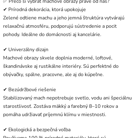
✅ Prečo si vybrať machové obrazy práve od nás?
✔ Prírodná dekorácia, ktorá upokojuje
Zelené odtiene machu a jeho jemná štruktúra vytvárajú
relaxačnú atmosféru, podporujú sústredenie a pocit
pohody. Ideálne do domácnosti aj kancelárie.
✔ Univerzálny dizajn
Machové obrazy skvele doplnia moderné, loftové,
škandinávske aj rustikálne interiéry. Sú perfektné do
obývačky, spálne, pracovne, ale aj do kúpeľne.
✔ Bezúdržbové riešenie
Stabilizovaný mach nepotrebuje svetlo, vodu ani špeciálnu
starostlivosť. Zostáva mäkký a farebný 8–10 rokov a
pomáha udržiavať príjemnú klímu v miestnosti.
✔ Ekologická a bezpečná voľba
Používame 100 % prírodné materiály, ktoré sú