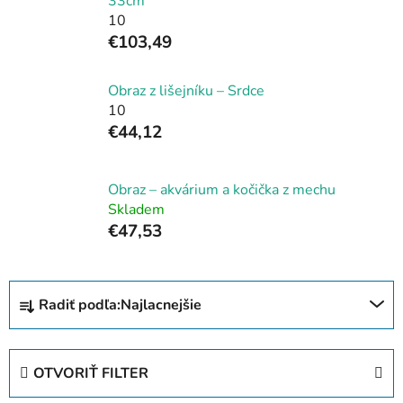
33cm
10
€103,49
Obraz z lišejníku – Srdce
10
€44,12
Obraz – akvárium a kočička z mechu
Skladem
€47,53
R
Radiť podľa:
Najlacnejšie
a
d
e
OTVORIŤ FILTER
n