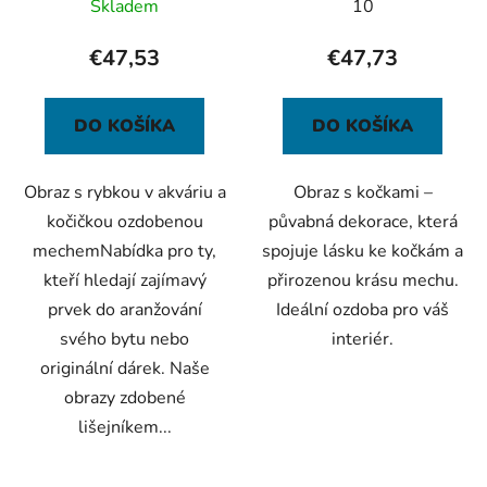
Skladem
10
€47,53
€47,73
DO KOŠÍKA
DO KOŠÍKA
Obraz s rybkou v akváriu a
Obraz s kočkami –
kočičkou ozdobenou
půvabná dekorace, která
mechemNabídka pro ty,
spojuje lásku ke kočkám a
kteří hledají zajímavý
přirozenou krásu mechu.
prvek do aranžování
Ideální ozdoba pro váš
svého bytu nebo
interiér.
originální dárek. Naše
obrazy zdobené
lišejníkem...