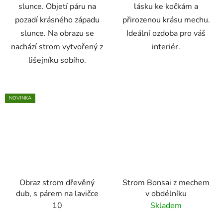
slunce. Objetí páru na
lásku ke kočkám a
pozadí krásného západu
přirozenou krásu mechu.
slunce. Na obrazu se
Ideální ozdoba pro váš
nachází strom vytvořený z
interiér.
lišejníku sobího.
NOVINKA
Obraz strom dřevěný
Strom Bonsai z mechem
dub, s párem na lavičce
v obdélníku
10
Skladem