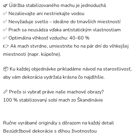
🌿 Údržba stabilizovaného machu je jednoduchá
✅ Nezalievajte ani nestriekajte vodou
✅ Nevyžaduje svetlo – ideálne do tmavších miestností
✅ Prach sa neusádza vďaka antistatickým vlastnostiam
✅ Optimálna vlhkosť vzduchu: 40–60 %
👉 Ak mach stvrdne, umiestnite ho na pár dní do vlhkejšej
miestnosti (napr. kúpeľne).
📦 Ku každej objednávke prikladáme návod na starostlivosť,
aby vám dekorácia vydržala krásna čo najdlhšie.
📏 Prečo si vybrať práve naše machové obrazy?
100 % stabilizovaný sobí mach zo Škandinávie
Ručne vyrábané originály s dôrazom na každý detail
Bezúdržbové dekorácie s dlhou životnosťou