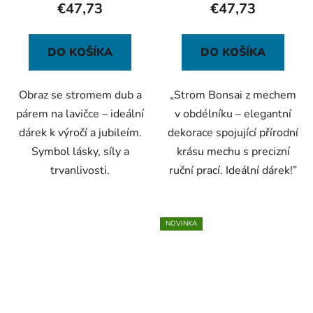
€47,73
€47,73
DO KOŠÍKA
DO KOŠÍKA
Obraz se stromem dub a
„Strom Bonsai z mechem
párem na lavičce – ideální
v obdélníku – elegantní
dárek k výročí a jubileím.
dekorace spojující přírodní
Symbol lásky, síly a
krásu mechu s precizní
trvanlivosti.
ruční prací. Ideální dárek!”
NOVINKA