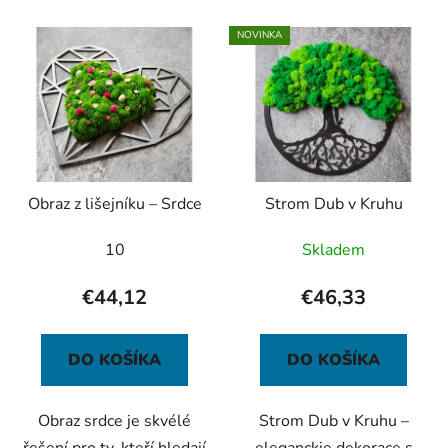
i
V
e
NOVINKA
ý
p
p
r
i
o
s
d
p
u
r
k
Obraz z lišejníku – Srdce
Strom Dub v Kruhu
o
t
d
o
10
Skladem
u
v
k
€44,12
€46,33
t
o
DO KOŠÍKA
DO KOŠÍKA
v
Obraz srdce je skvélé
Strom Dub v Kruhu –