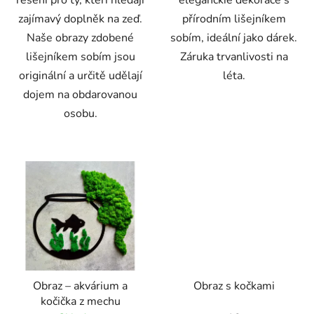
řešení pro ty, kteří hledají
eleganckie dekorace s
zajímavý doplněk na zeď.
přírodním lišejníkem
Naše obrazy zdobené
sobím, ideální jako dárek.
lišejníkem sobím jsou
Záruka trvanlivosti na
originální a určitě udělají
léta.
dojem na obdarovanou
osobu.
Obraz – akvárium a
Obraz s kočkami
kočička z mechu