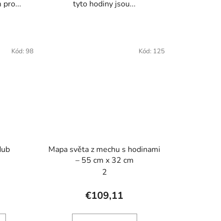
pro...
tyto hodiny jsou...
Kód:
98
Kód:
125
dub
Mapa světa z mechu s hodinami
– 55 cm x 32 cm
2
€109,11