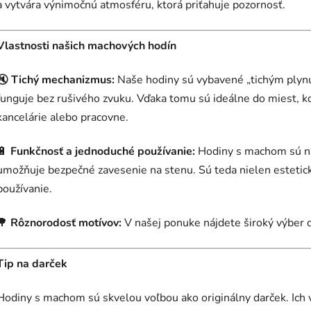
a vytvára výnimočnú atmosféru, ktorá priťahuje pozornosť.
Vlastnosti našich machových hodín
🔇
Tichý mechanizmus:
Naše hodiny sú vybavené „tichým ply
funguje bez rušivého zvuku. Vďaka tomu sú ideálne do miest, kde
kancelárie alebo pracovne.
🔋
Funkčnosť a jednoduché používanie:
Hodiny s machom sú na
umožňuje bezpečné zavesenie na stenu. Sú teda nielen estetic
používanie.
🌳
Rôznorodosť motívov:
V našej ponuke nájdete široký výber 
Tip na darček
Hodiny s machom sú skvelou voľbou ako originálny darček. Ich 