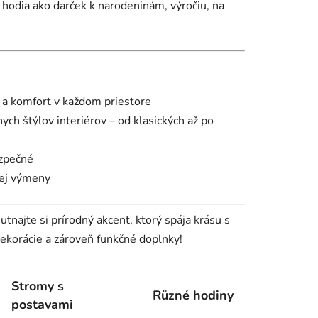
hodia ako darček k narodeninám, výročiu, na
a komfort v každom priestore
ch štýlov interiérov – od klasických až po
ezpečné
tej výmeny
tnajte si prírodný akcent, ktorý spája krásu s
dekorácie a zároveň funkčné doplnky!
Stromy s
Různé hodiny
postavami