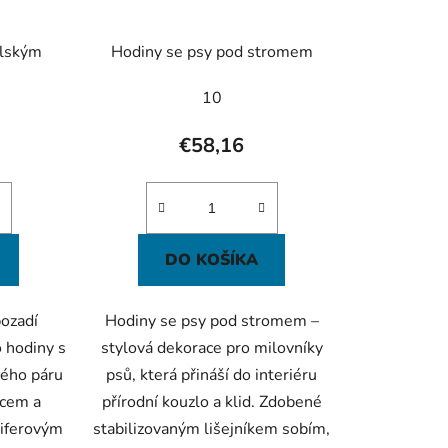
elským
Hodiny se psy pod stromem
10
€58,16
DO KOŠÍKA
ozadí
Hodiny se psy pod stromem –
o hodiny s
stylová dekorace pro milovníky
ého páru
psů, která přináší do interiéru
ncem a
přírodní kouzlo a klid. Zdobené
iferovým
stabilizovaným lišejníkem sobím,