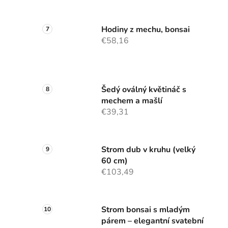
Hodiny z mechu, bonsai
€58,16
i
Šedý oválný květináč s
mechem a mašlí
€39,31
Strom dub v kruhu (velký
60 cm)
€103,49
Strom bonsai s mladým
párem – elegantní svatební