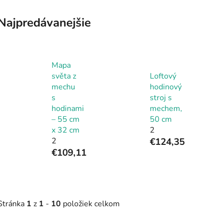
Najpredávanejšie
Mapa
světa z
Loftový
mechu
hodinový
s
stroj s
hodinami
mechem,
– 55 cm
50 cm
x 32 cm
2
2
€124,35
€109,11
Stránka
1
z
1
-
10
položiek celkom