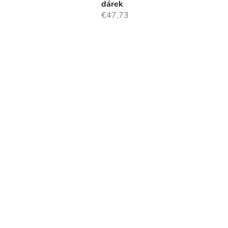
dárek
€47,73