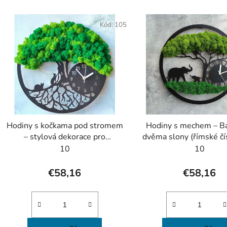
V
ý
Kód:
105
p
s
p
r
o
d
Hodiny s kočkama pod stromem
Hodiny s mechem – B
u
– stylová dekorace pro
dvěma slony (římské čís
k
milovníky koček
🌿🐘
10
10
t
o
€58,16
€58,16
v