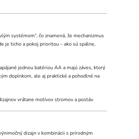
nulým systémom“, čo znamená, že mechanizmus
 je ticho a pokoj prioritou – ako sú spálne,
pájané jednou batériou AA a majú záves, ktorý
kým doplnkom, ale aj praktické a pohodlné na
dizajnov vrátane motívov stromov a postáv.
výnimočný dizajn v kombinácii s prírodným