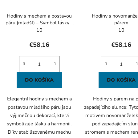
Hodiny s mechem a postavou
Hodiny s novomanž
páru (mladší) – Symbol lásky a
párem
elegance
10
10
€58,16
€58,16
DO KOŠÍKA
DO KOŠÍKA
Elegantní hodiny s mechem a
Hodiny s párem na p
postavou mladšího páru jsou
zapadajícího slunce: Tyt
výjimečnou dekorací, která
motivem novomanželsk
symbolizuje lásku a harmonii.
pod zapadajícím slu
Díky stabilizovanému mechu
stromem s mechem ren