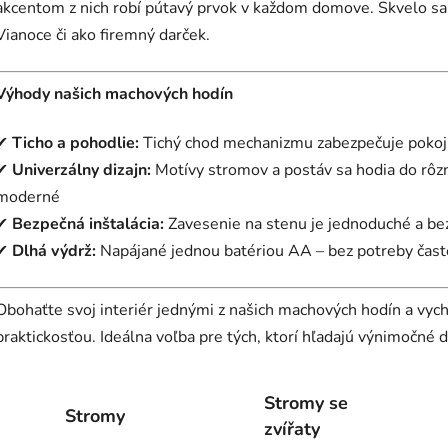
akcentom z nich robí pútavý prvok v každom domove. Skvelo sa 
Vianoce či ako firemný darček.
Výhody našich machových hodín
✔
Ticho a pohodlie:
Tichý chod mechanizmu zabezpečuje pokoj 
✔
Univerzálny dizajn:
Motívy stromov a postáv sa hodia do rôzny
moderné
✔
Bezpečná inštalácia:
Zavesenie na stenu je jednoduché a b
✔
Dlhá výdrž:
Napájané jednou batériou AA – bez potreby čas
Obohaťte svoj interiér jednými z našich machových hodín a vychu
praktickosťou. Ideálna voľba pre tých, ktorí hľadajú výnimočné 
Stromy se
Stromy
zvířaty