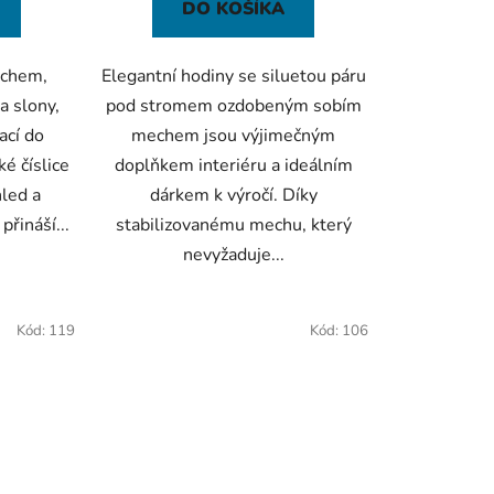
DO KOŠÍKA
echem,
Elegantní hodiny se siluetou páru
a slony,
pod stromem ozdobeným sobím
ací do
mechem jsou výjimečným
é číslice
doplňkem interiéru a ideálním
hled a
dárkem k výročí. Díky
přináší...
stabilizovanému mechu, který
nevyžaduje...
Kód:
119
Kód:
106