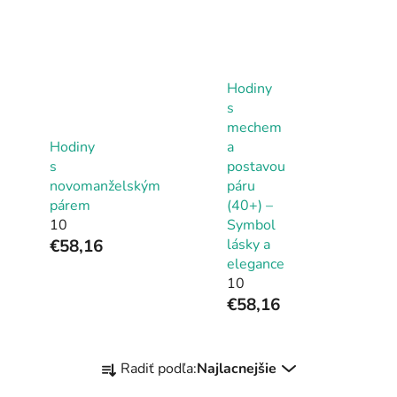
Hodiny
s
mechem
Hodiny
a
s
postavou
novomanželským
páru
párem
(40+) –
10
Symbol
€58,16
lásky a
elegance
10
€58,16
R
Radiť podľa:
Najlacnejšie
a