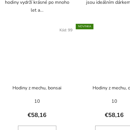
hodiny vydrží krásné po mnoho
jsou ideálním dárkem 
let a...
NOVINKA
Kód:
99
Hodiny z mechu, bonsai
Hodiny z mechu, 
10
10
€58,16
€58,16