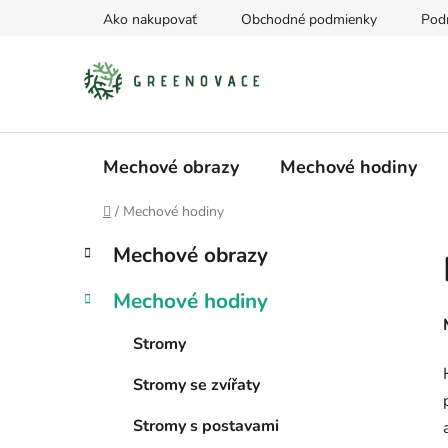
Prejsť
Ako nakupovať
Obchodné podmienky
Pod
na
obsah
Mechové obrazy
Mechové hodiny
Domov
/
Mechové hodiny
B
K
Preskočiť
Mechové obrazy
a
kategórie
o
t
č
Mechové hodiny
e
n
g
ý
Stromy
ó
p
r
Stromy se zvířaty
i
a
e
n
Stromy s postavami