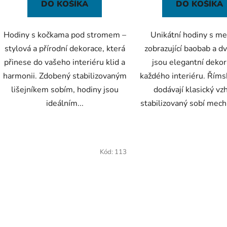
DO KOŠÍKA
DO KOŠÍKA
Hodiny s kočkama pod stromem –
Unikátní hodiny s m
stylová a přírodní dekorace, která
zobrazující baobab a dv
přinese do vašeho interiéru klid a
jsou elegantní dekor
harmonii. Zdobený stabilizovaným
každého interiéru. Římsk
lišejníkem sobím, hodiny jsou
dodávají klasický vz
ideálním...
stabilizovaný sobí mech 
Kód:
113