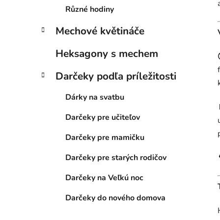
e
Různé hodiny
l
Mechové květináče
Heksagony s mechem
Darčeky podľa príležitosti
Dárky na svatbu
Darčeky pre učiteľov
Darčeky pre mamičku
Darčeky pre starých rodičov
Darčeky na Veľkú noc
Darčeky do nového domova