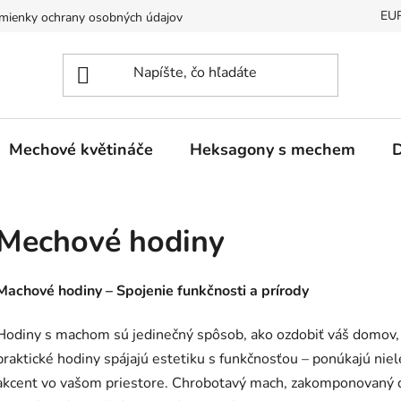
EU
mienky ochrany osobných údajov
Mechové květináče
Heksagony s mechem
D
Mechové hodiny
Machové hodiny – Spojenie funkčnosti a prírody
Hodiny s machom sú jedinečný spôsob, ako ozdobiť váš domov, 
praktické hodiny spájajú estetiku s funkčnosťou – ponúkajú niel
akcent vo vašom priestore. Chrobotavý mach, zakomponovaný do