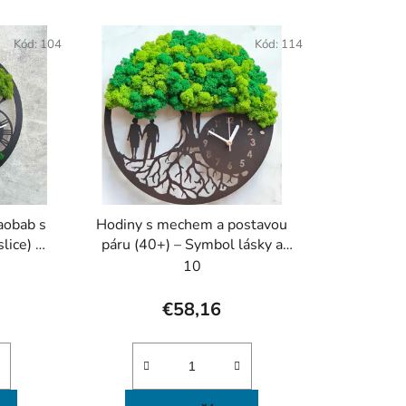
d
e
Kód:
104
Kód:
114
n
i
e
p
r
o
d
u
aobab s
Hodiny s mechem a postavou
k
lice) 🕰️
páru (40+) – Symbol lásky a
t
elegance
10
o
v
€58,16