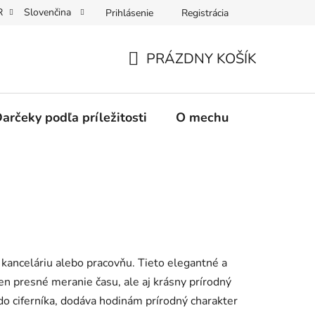
R
Slovenčina
Prihlásenie
Registrácia
PRÁZDNY KOŠÍK
NÁKUPNÝ
KOŠÍK
arčeky podľa príležitosti
O mechu
O mně / 
kanceláriu alebo pracovňu. Tieto elegantné a
en presné meranie času, ale aj krásny prírodný
 ciferníka, dodáva hodinám prírodný charakter