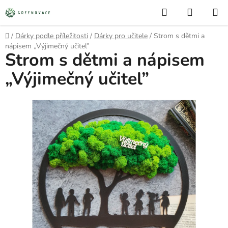
Přejít
Hledat
NÁKUP
na
KOŠÍK
obsah
Domů
/
Dárky podle příležitosti
/
Dárky pro učitele
/
Strom s dětmi a
nápisem „Výjimečný učitel”
Strom s dětmi a nápisem
„Výjimečný učitel”