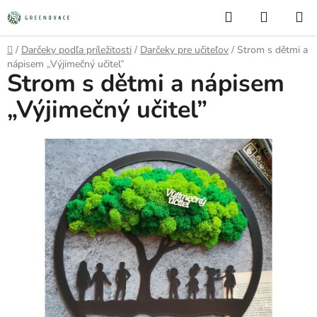
Prejsť
Hľadať
NÁKUP
na
KOŠÍK
obsah
Domov
/
Darčeky podľa príležitosti
/
Darčeky pre učiteľov
/
Strom s dětmi a
nápisem „Výjimečný učitel”
Strom s dětmi a nápisem
„Výjimečný učitel”