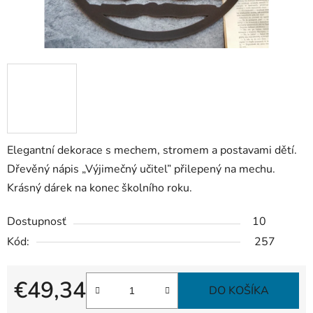
Elegantní dekorace s mechem, stromem a postavami dětí.
Dřevěný nápis „Výjimečný učitel” přilepený na mechu.
Krásný dárek na konec školního roku.
Dostupnosť
10
Kód:
257
€49,34
DO KOŠÍKA
Jednotková cena: