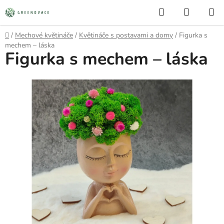
Prejsť
Hľadať
NÁKUP
na
KOŠÍK
obsah
Domov
/
Mechové květináče
/
Květináče s postavami a domy
/
Figurka s
mechem – láska
Figurka s mechem – láska