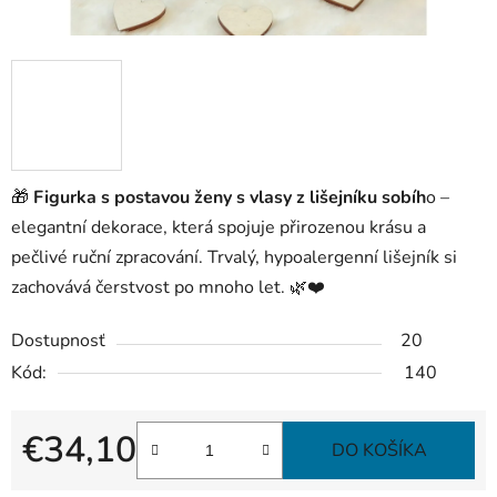
🎁
Figurka s postavou ženy s vlasy z lišejníku sobíh
o –
elegantní dekorace, která spojuje přirozenou krásu a
pečlivé ruční zpracování. Trvalý, hypoalergenní lišejník si
zachovává čerstvost po mnoho let. 🌿❤️
Dostupnosť
20
Kód:
140
€34,10
DO KOŠÍKA
Jednotková cena: